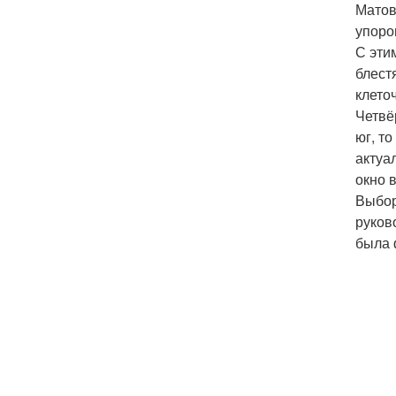
Матов
упоро
С эти
блест
клето
Четвё
юг, т
актуа
окно 
Выбор
руков
была 