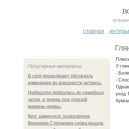
В
лучшие 
главная
интерь
Гля
Плюсы
У гля
Популярные материалы
- Бол
В сети продолжают обсуждать
- Спо
изменения во внешности актрисы.
Однак
Нейросети добрались до семейных
уход.
чатов, и теперь под угрозой
буква
мамины нервы.
Круг замкнулся: психологиня
Вероника Степанова снова вышла