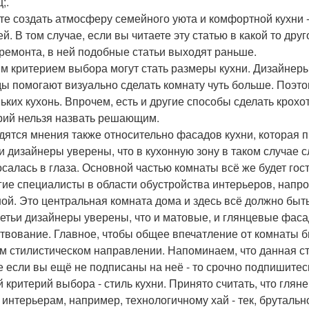
;.
ите создать атмосферу семейного уюта и комфортной кухни 
ей. В том случае, если вы читаете эту статью в какой то дру
 ремонта, в ней подобные статьи выходят раньше.
м критерием выбора могут стать размеры кухни. Дизайнеры
ы помогают визуально сделать комнату чуть больше. Поэ
ьких кухонь. Впрочем, есть и другие способы сделать крох
рий нельзя назвать решающим.
дятся мнения также относительно фасадов кухни, которая п
ни дизайнеры уверены, что в кухонную зону в таком случае
осалась в глаза. Основной частью комнаты всё же будет гост
угие специалисты в области обустройства интерьеров, напрот
ной. Это центральная комната дома и здесь всё должно быт
третьи дизайнеры уверены, что и матовые, и глянцевые фаса
твование. Главное, чтобы общее впечатление от комнаты б
м стилистическом направлении. Напоминаем, что данная ст
е если вы ещё не подписаны на неё - то срочно подпишитес
й критерий выбора - стиль кухни. Принято считать, что гл
 интерьерам, например, технологичному хай - тек, брутальн