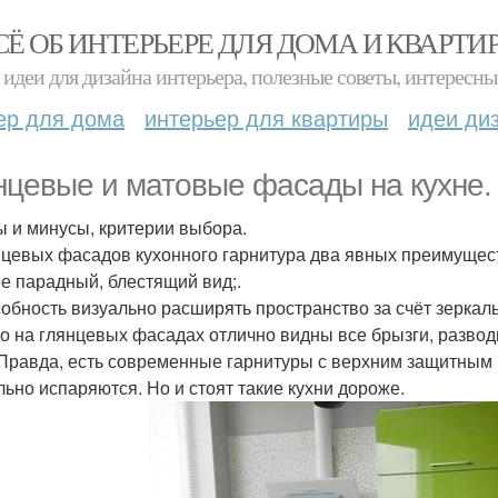
СЁ ОБ ИНТЕРЬЕРЕ ДЛЯ ДОМА И КВАРТИ
идеи для дизайна интерьера, полезные советы, интересны
ер для дома
интерьер для квартиры
идеи ди
нцевые и матовые фасады на кухне.
 и минусы, критерии выбора.
нцевых фасадов кухонного гарнитура два явных преимущес
ее парадный, блестящий вид;.
собность визуально расширять пространство за счёт зеркал
о на глянцевых фасадах отлично видны все брызги, развод
 Правда, есть современные гарнитуры с верхним защитным 
льно испаряются. Но и стоят такие кухни дороже.