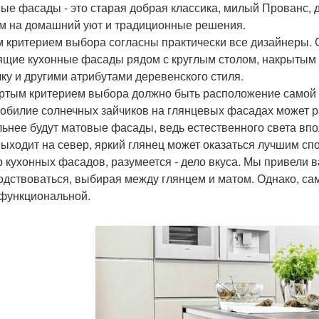
ые фасады - это старая добрая классика, милый Прованс, д
м на домашний уют и традиционные решения.
м критерием выбора согласны практически все дизайнеры. С
ящие кухонные фасады рядом с круглым столом, накрытым 
чку и другими атрибутами деревенского стиля.
ртым критерием выбора должно быть расположение самой ку
о обилие солнечных зайчиков на глянцевых фасадах может ра
льнее будут матовые фасады, ведь естественного света впол
выходит на север, яркий глянец может оказаться лучшим сп
 кухонных фасадов, разумеется - дело вкуса. Мы привели 
одствоваться, выбирая между глянцем и матом. Однако, сам
функциональной.