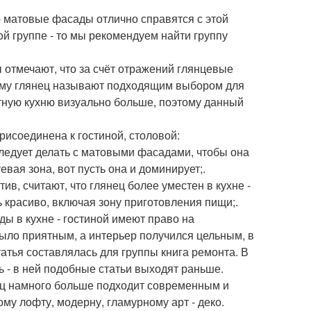
- матовые фасады отлично справятся с этой
гой группе - то мы рекомендуем найти группу
 отмечают, что за счёт отражений глянцевые
тому глянец называют подходящим выбором для
отную кухню визуально больше, поэтому данный
рисоединена к гостиной, столовой:
 следует делать с матовыми фасадами, чтобы она
евая зона, вот пусть она и доминирует;.
ив, считают, что глянец более уместен в кухне -
ь красиво, включая зону приготовления пищи;.
ды в кухне - гостиной имеют право на
ыло приятным, а интерьер получился цельным, в
атья составлялась для группы книга ремонта. В
ь - в ней подобные статьи выходят раньше.
янец намного больше подходит современным и
ому лофту, модерну, гламурному арт - деко.