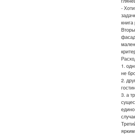
глянец
- Хот
задач
книга
Вторы
фасад
мален
крите
Расхо
1. од
не бр
2. др
гости
3. а 
сущес
едино
случа
Трети
ярким