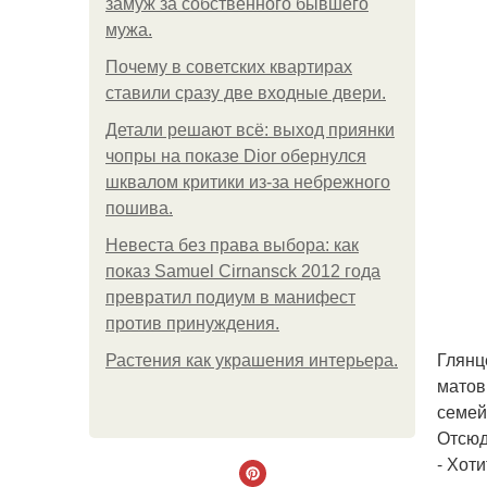
замуж за собственного бывшего
мужа.
Почему в советских квартирах
ставили сразу две входные двери.
Детали решают всё: выход приянки
чопры на показе Dior обернулся
шквалом критики из-за небрежного
пошива.
Невеста без права выбора: как
показ Samuel Cirnansck 2012 года
превратил подиум в манифест
против принуждения.
Глянц
Растения как украшения интерьера.
матов
семей
Отсюд
- Хот