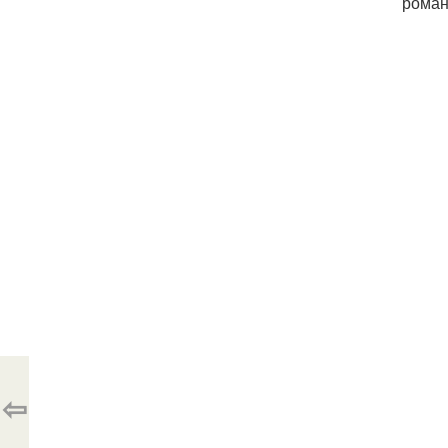
роман
⇦