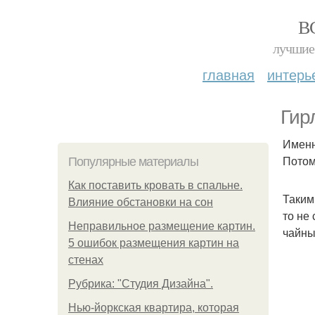
В
лучшие 
главная
интерь
Гир
Именн
Потом
Популярные материалы
Как поставить кровать в спальне.
Таким
Влияние обстановки на сон
то не
Неправильное размещение картин.
чайны
5 ошибок размещения картин на
стенах
Рубрика: "Студия Дизайна".
Нью-йоркская квартира, которая