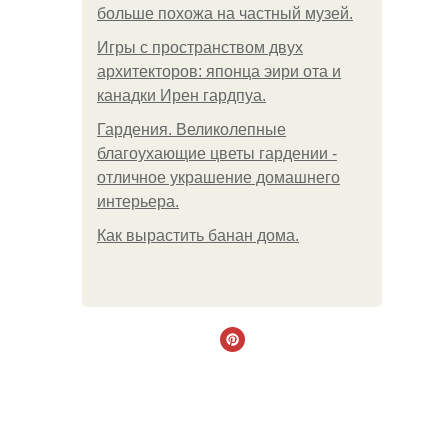
больше похожа на частный музей.
Игры с пространством двух
архитекторов: японца эири ота и
канадки Ирен гардпуа.
Гардения. Великолепные
благоухающие цветы гардении -
отличное украшение домашнего
интерьера.
Как вырастить банан дома.