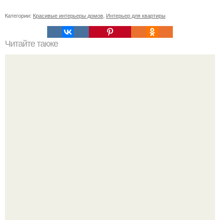
Категории:
Красивые интерьеры домов
,
Интерьер для квартиры
Читайте также
Как правильно обрезать герань, чтобы она пышно цвела.