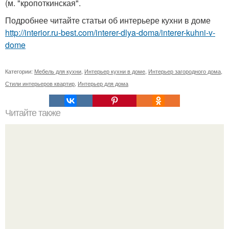
(м. "кропоткинская".
Подробнее читайте статьи об интерьере кухни в доме
http://interior.ru-best.com/interer-dlya-doma/interer-kuhni-v-
dome
Категории:
Мебель для кухни
,
Интерьер кухни в доме
,
Интерьер загородного дома
,
Стили интерьеров квартир
,
Интерьер для дома
Читайте также
Компактный интерьер квартиры - студии 26 кв.