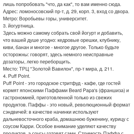
лишь попробовать "что, да как", то вам именно сюда.
Адрес: ломоносовский пр-т, д. 29, корп. 3, вход со двора.
Метро: Воробьевы горы, университет.
3. йогуртница.
Здесь можно самому собрать свой йогурт и добавить,
что вашей душе угодно: кедровые орешки, клубнику,
киви, банан и многое - многое другое. Только будьте
осторожны: говорят, здесь немного неисправные
дозаторы, легко переборщить.
Место: ТРЦ "Золотой Вавилон", пр-т мира, д. 211.
4. Puff Point.
Puff Point - это городское стритфуд - кафе, где гостей
кормят японскими Паффами Beard Papa's (франшиза) и
гастрономией, приготовленной только из свежих
продуктов. Паффы - это новый, революционный формат
сэндвичей: в качестве начинки используют
дальневосточного краба, домашнюю буженину, курицу с
соусом Карри. Особое внимание уделяют качеству
продуктов, а соусы готовят сами. Стоимость Паффа с