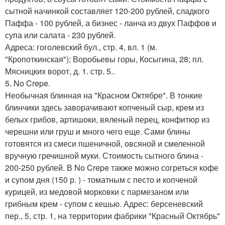
сытной начинкой составляет 120-200 рублей, сладкого
Паффа - 100 рублей, а бизнес - ланча из двух Паффов и
супа или салата - 230 рублей.
Адреса: гоголевский бул., стр. 4, вл. 1 (м.
"Кропоткинская"); Воробьевы горы, Косыгина, 28; пл.
Мясницких ворот, д. 1. стр. 5..
5. No Crepe.
Необычная блинная на "Красном Октябре". В тонкие
блинчики здесь заворачивают копченый сыр, крем из
белых грибов, артишоки, вяленый перец, конфитюр из
черешни или груш и много чего еще. Сами блины
готовятся из смеси пшеничной, овсяной и смеленной
вручную гречишной муки. Стоимость сытного блина -
200-250 рублей. В No Crepe также можно согреться кофе
и супом дня (150 р. ) - томатным с песто и копченой
курицей, из медовой морковки с пармезаном или
грибным крем - супом с кешью. Адрес: берсеневский
пер., 5, стр. 1, на территории фабрики "Красный Октябрь"