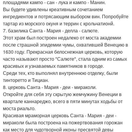
площадями кампо - сан - лука и кампо - Манин.
Вы будете удивлены креативным сочетанием
ингредиентов и потрясающим выбором вин. Попробуйте
тартар из морского окуня и террин с крольчатионй.
7. базилика Санта - Мария - делла - салюте.
Этот храм был построен недалеко от моста академии
после страшной эпидемии чумы, охватившей Венецию в
1630 году. Прекрасная белоснежная церковь, которую
часто называют просто "Салюте", стала одним из самых
красивых и узнаваемых памятников в городе.
Среди тех, кто выполнял внутреннюю отделку, были
тинторетто и Тициан.
8. церковь Санта - Мария - деи - мираколи.
Откройте для себя эту скрытую жемчужину Венеции в
квартале каннареджо, всего в пяти минутах ходьбы от
моста риальто.
Красивая мраморная церковь Санта - Мария - деи -
мираколи была построена на пожертвования горожан
как место для чудотворной иконы пресвятой девы