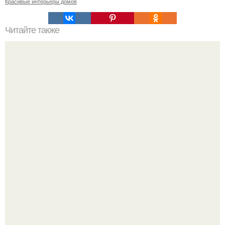
Красивые интерьеры домов
Читайте также
Стеллаж своими руками.
Нейросети добрались до семейных чатов, и теперь под