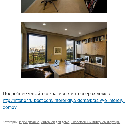
Подробнее читайте о красивых интерьерах домов
http://interior.ru-best.com/interer-dlya-doma/krasivye-interery-
domov
Категории:
Идеи дизайна
,
Интерьер для дома
,
Современный интерьер квартиры
,