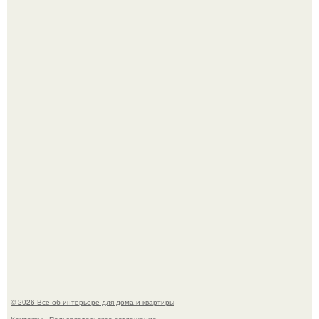
69-Летний житель Италии создал фальшивый античный
амфитеатр и долгое время успешно выдавал его за
настоящее историческое наследие.
Стильная квартира в светлых приятных тонах.
© 2026 Всё об интерьере для дома и квартиры
Контакты
Пользовательское соглашение