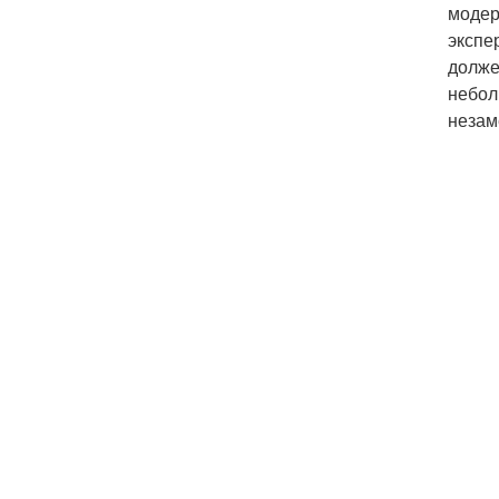
модер
экспе
долже
небол
незам