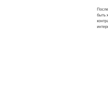
После
быть 
контр
интер