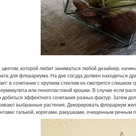
с цветом, которой любит заниматься любой дизайнер, начина
рата для флорариума. На дне сосуда должен находиться дре
зит: в сочетании с хрупким стеклом он смотрится слишком 
вермикулита или пенопластовой крошки. В случае если ра
 добиться эффектного сочетания разных фактур. Затем дол
ивают выбранные растения. Декорировать флорариум жел
нтами: галькой, корягами, ракушками, очищенным речным п