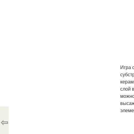
Игра 
субст
керам
слой 
можно
высаж
элеме
⇦