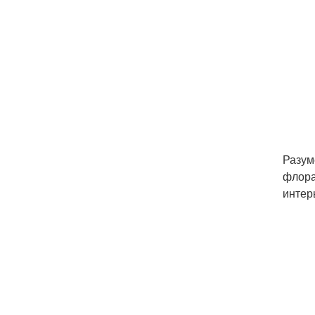
Разум
флора
интер