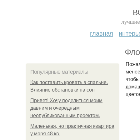
В
лучшие 
главная
интерь
Фло
Пожал
менее
Популярные материалы
чтобы
Как поставить кровать в спальне.
домаш
Влияние обстановки на сон
цвето
Привет! Хочу поделиться моим
давним и очередным
неопубликованным проектом.
Маленькая, но практичная квартира
у моря 48 кв.