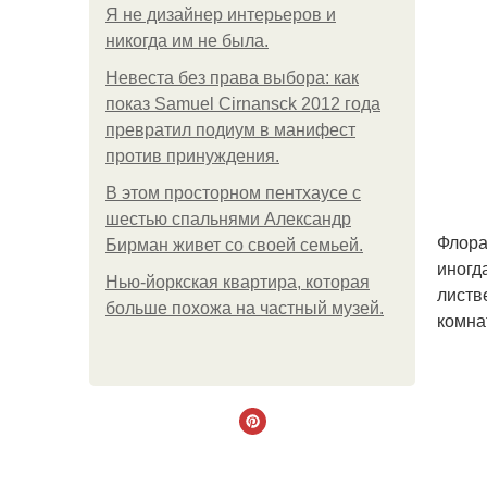
Я не дизайнер интерьеров и
никогда им не была.
Невеста без права выбора: как
показ Samuel Cirnansck 2012 года
превратил подиум в манифест
против принуждения.
В этом просторном пентхаусе с
шестью спальнями Александр
Флора
Бирман живет со своей семьей.
иногд
Нью-йоркская квартира, которая
листв
больше похожа на частный музей.
комна