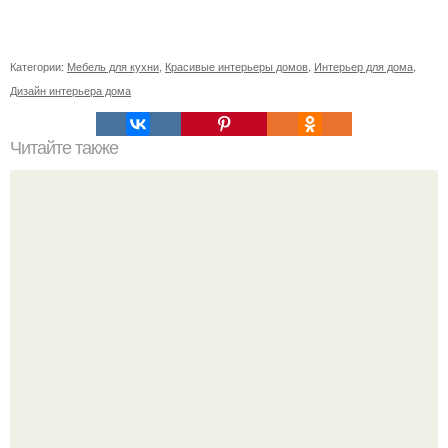
Категории:
Мебель для кухни
,
Красивые интерьеры домов
,
Интерьер для дома
,
Дизайн интерьера дома
Читайте также
Сколько сохнут обои на флизелиновой основе после
поклейки. Когда высохнет клей?