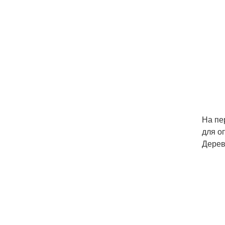
На пе
для о
Дерев