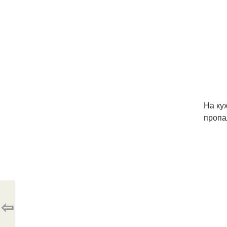
На ку
пропа
⇦