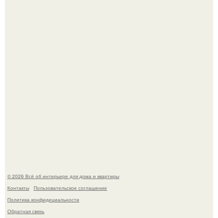
"Проиллюстрированные Люди": Томас майландер
превратил солнечные ожоги в арт - объект.
Невеста без права выбора: как показ Samuel Cirnansck
2012 года превратил подиум в манифест против
принуждения.
© 2026 Всё об интерьере для дома и квартиры
Контакты
Пользовательское соглашение
Политика конфидециальности
Обратная связь