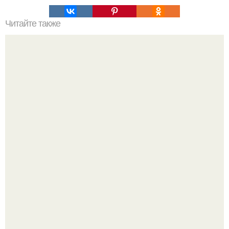
Читайте также
Ваза из бутылки. Приступаем к уроку
Уютная светлая квартира в лучах солнца.