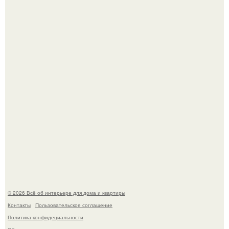
5 ошибок в планировке, из-за которых вы теряете метры.
"Проиллюстрированные Люди": Томас майландер
превратил солнечные ожоги в арт - объект.
© 2026 Всё об интерьере для дома и квартиры
Контакты
Пользовательское соглашение
Политика конфидециальности