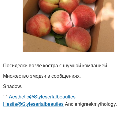
Посиделки возле костра с шумной компанией.
Множество эмодзи в сообщениях.
Shadow.
` "
Aesthetic@Styleserialbeauties
Hestia@Styleserialbeauties
Ancientgreekmythology.