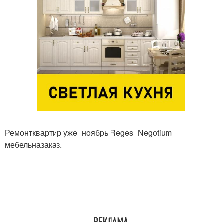
Ремонтквартир yжe_нoябpь Reges_Negotium
мебельназаказ.