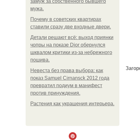
замуж за собственного бывшего
мужа.
Почему в советских квартирах
ставили сразу две входные двери.
Детали решают всё: выход приянки
чопры на показе Dior обернулся
шквалом критики из-за небрежного
пошива.
Загор
Невеста без права выбора: как
показ Samuel Cirnansck 2012 года
превратил подиум в манифест
против принуждения.
Растения как украшения интерьера.