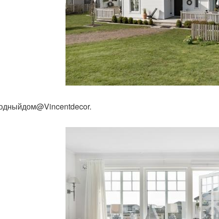
одныйдом@Vincentdecor.