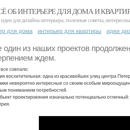
СЁ ОБ ИНТЕРЬЕРЕ ДЛЯ ДОМА И КВАРТИ
идеи для дизайна интерьера, полезные советы, интересны
ер для дома
интерьер для квартиры
идеи ди
 один из наших проектов продолжен
ерпением ждем.
 все совпало:
ия восхитительная: одна из красивейших улиц центра Петер
чики невероятно интересные со своим особым мироощущен
ным пониманием потребностей.
бъект проектировяния изначально потенциально отличный: 
трия.