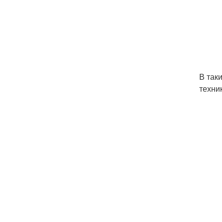
В так
техни