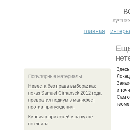
В
лучшие 
главная
интерь
Еще
нет
Здесь
Локац
Популярные материалы
Заказ
Невеста без права выбора: как
и точ
показ Samuel Cirnansck 2012 года
Сам о
превратил подиум в манифест
геоме
против принуждения.
Кирпич в прихожей и на кухне
поклеила.