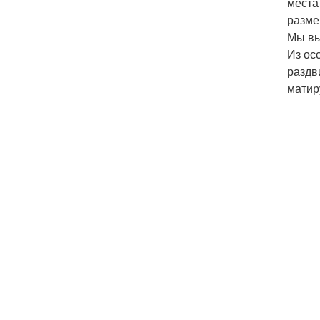
места
разме
Мы вы
Из ос
раздв
матир