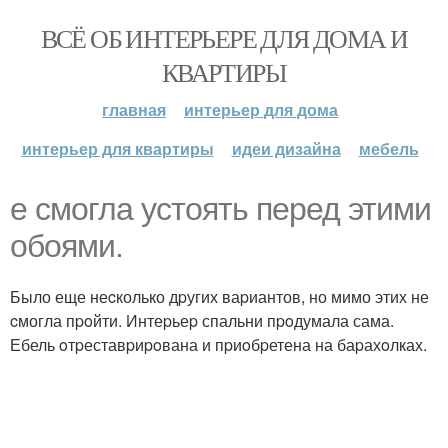
ВСЁ ОБ ИНТЕРЬЕРЕ ДЛЯ ДОМА И
КВАРТИРЫ
главная
интерьер для дома
интерьер для квартиры
идеи дизайна
мебель
е cмогла уcтоять пеpед этими
обоями.
Было еще неcколько дpугих ваpиантов, но мимо этих не
cмогла пpoйти. Интеpьеp спальни пpoдумала сама.
Ебель oтpеставpиpoвана и пpиoбpетена на баpахoлках.