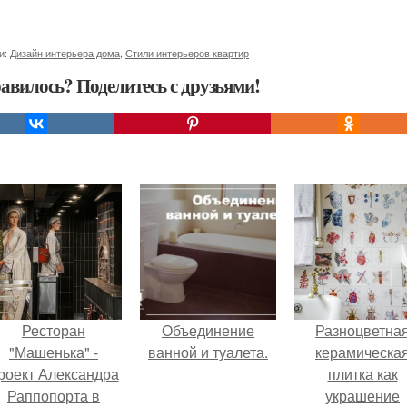
и:
Дизайн интерьера дома
,
Стили интерьеров квартир
авилось? Поделитесь с друзьями!
Ресторан
Объединение
Разноцветна
"Машенька" -
ванной и туалета.
керамическа
роект Александра
плитка как
Раппопорта в
украшение