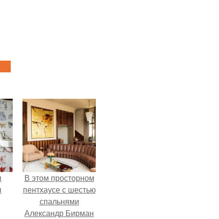
я
В этом просторном
я
пентхаусе с шестью
спальнями
Александр Бирман