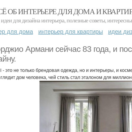
СЁ ОБ ИНТЕРЬЕРЕ ДЛЯ ДОМА И КВАРТИ
идеи для дизайна интерьера, полезные советы, интересны
ер для дома
интерьер для квартиры
идеи ди
рджио Армани сейчас 83 года, и пос
айну.
i - это не только брендовая одежда, но и интерьеры, и косм
ыглядит дом человека, чей стиль стал эталоном для миллио