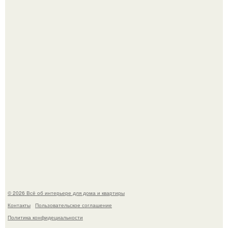
Это жилой комплекс в Париже, в пригороде нуази - ле -
гран.
"Ух, Заморочился же Дизайнер", - подумала я, когда
зашла в кафе - бар "слезы березы".
© 2026 Всё об интерьере для дома и квартиры
Контакты
Пользовательское соглашение
Политика конфидециальности