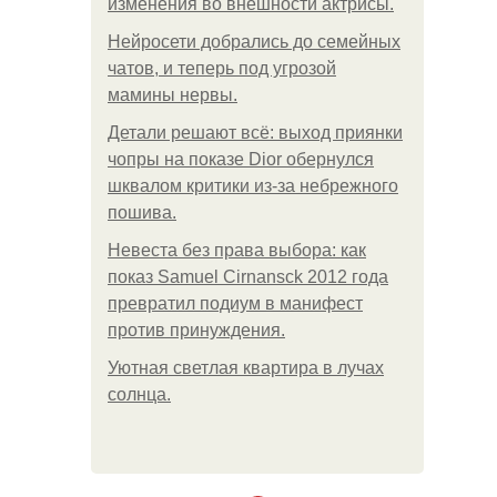
изменения во внешности актрисы.
Нейросети добрались до семейных
чатов, и теперь под угрозой
мамины нервы.
Детали решают всё: выход приянки
чопры на показе Dior обернулся
шквалом критики из-за небрежного
пошива.
Невеста без права выбора: как
показ Samuel Cirnansck 2012 года
превратил подиум в манифест
против принуждения.
Уютная светлая квартира в лучах
солнца.