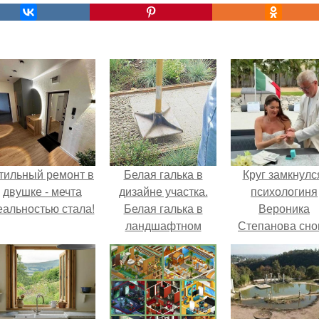
тильный ремонт в
Белая галька в
Круг замкнулс
двушке - мечта
дизайне участка.
психологиня
еальностью стала!
Белая галька в
Вероника
ландшафтном
Степанова сно
дизайне
вышла замуж 
собственног
бывшего мужа