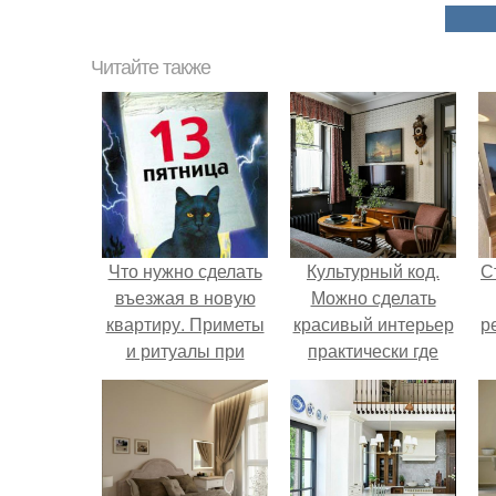
Читайте также
Что нужно сделать
Культурный код.
С
въезжая в новую
Можно сделать
квартиру. Приметы
красивый интерьер
р
и ритуалы при
практически где
новоселье
угодно.