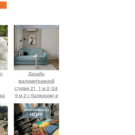
я:
Дизайн
малометражной
студии 21, 1 м 2 (24,
ва
9 м 2 с балконом) в
за
Краснодаре.
о
.