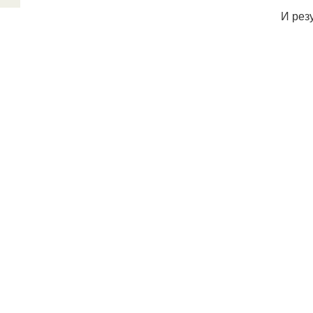
И рез