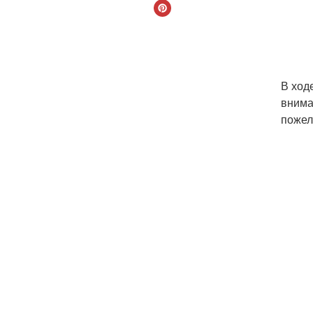
В ход
внима
пожел