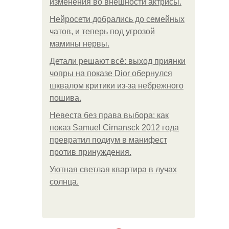
изменения во внешности актрисы.
Нейросети добрались до семейных
чатов, и теперь под угрозой
мамины нервы.
Детали решают всё: выход приянки
чопры на показе Dior обернулся
шквалом критики из-за небрежного
пошива.
Невеста без права выбора: как
показ Samuel Cirnansck 2012 года
превратил подиум в манифест
против принуждения.
Уютная светлая квартира в лучах
солнца.