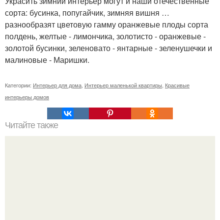
Украсить зимний интерьер могут и наши отечественные
сорта: бусинка, попугайчик, зимняя вишня …
разнообразят цветовую гамму оранжевые плоды сорта
полдень, желтые - лимончика, золотисто - оранжевые -
золотой бусинки, зеленовато - янтарные - зеленушечки и
малиновые - Маришки.
Категории:
Интерьер для дома
,
Интерьер маленькой квартиры
,
Красивые
интерьеры домов
Читайте также
Как правильно обрезать герань, чтобы она пышно цвела.