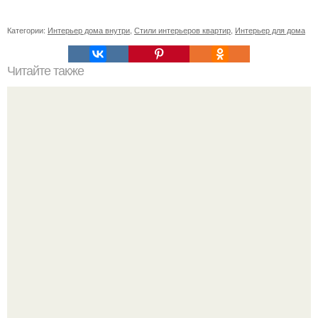
Категории:
Интерьер дома внутри
,
Стили интерьеров квартир
,
Интерьер для дома
Читайте также
Ваза из бутылки. Приступаем к уроку