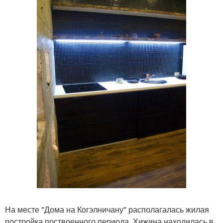
На месте "Дома на Когэлничану" располагалась жилая
постройка поствоенного периода. Хижина находилась в