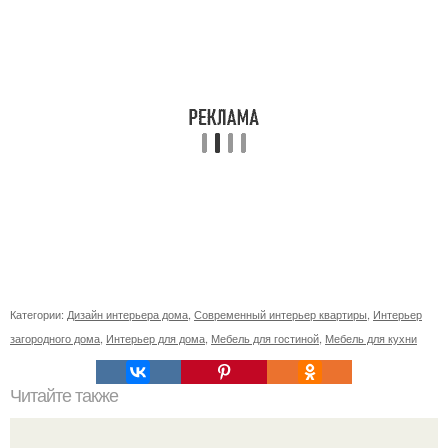
Категории:
Дизайн интерьера дома
,
Современный интерьер квартиры
,
Интерьер
загородного дома
,
Интерьер для дома
,
Мебель для гостиной
,
Мебель для кухни
Читайте также