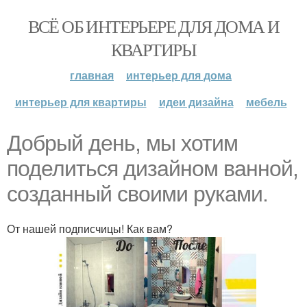
ВСЁ ОБ ИНТЕРЬЕРЕ ДЛЯ ДОМА И
КВАРТИРЫ
главная
интерьер для дома
интерьер для квартиры
идеи дизайна
мебель
Добрый день, мы хотим
поделиться дизайном ванной,
созданный своими руками.
От нашей подписчицы! Как вам?