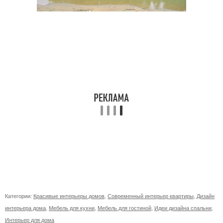
Категории:
Красивые интерьеры домов
,
Современный интерьер квартиры
,
Дизайн
интерьера дома
,
Мебель для кухни
,
Мебель для гостиной
,
Идеи дизайна спальни
,
Интерьер для дома