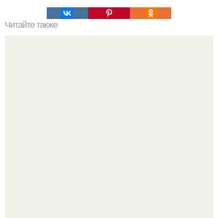
Читайте также
Бежевый - самый нейтральный, самый природный и
натуральный цвет из всей многогранной палитры декора
и дизайна.