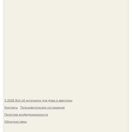
Литературная Москва. Дома - музеи писателей.
Это жилой комплекс в Париже, в пригороде нуази - ле -
гран.
© 2026 Всё об интерьере для дома и квартиры
Контакты
Пользовательское соглашение
Политика конфидециальности
Обратная связь