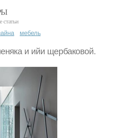
РЫ
е статьи
зайна
мебель
меняка и ийи щербаковой.