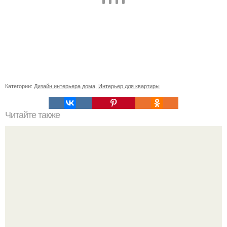
Категории:
Дизайн интерьера дома
,
Интерьер для квартиры
Читайте также
Значение картина с волками. В том случае, если вы
любите вышивать, то наверняка задумывались о том,