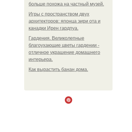
больше похожа на частный музей.
Игры с пространством двух
архитекторов: японца эири ота и
канадки Ирен гардпуа.
Гардения. Великолепные
благоухающие цветы гардении -
отличное украшение домашнего
интерьера.
Как вырастить банан дома.