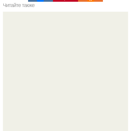
Читайте также
Как приготовить гипс для заливки форм. Как разводить
гипс: Все о приготовлении идеального раствора
Привет! Хочу поделиться моим давним и очередным
неопубликованным проектом.