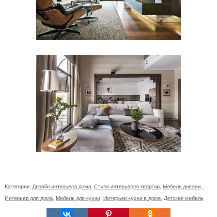
Категории:
Дизайн интерьера дома
,
Стили интерьеров квартир
,
Мебель диваны
,
Интерьер для дома
,
Мебель для кухни
,
Интерьер кухни в доме
,
Детская мебель