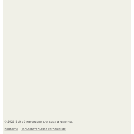
5 ошибок в планировке, из-за которых вы теряете метры.
Детали решают всё: выход приянки чопры на показе Dior
обернулся шквалом критики из-за небрежного пошива.
© 2026 Всё об интерьере для дома и квартиры
Контакты
Пользовательское соглашение