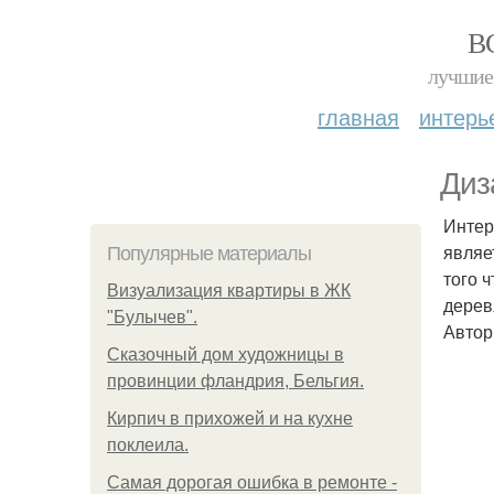
В
лучшие 
главная
интерь
Диз
Интер
являе
Популярные материалы
того 
Визуализация квартиры в ЖК
дерев
"Булычев".
Автор
Сказочный дом художницы в
провинции фландрия, Бельгия.
Кирпич в прихожей и на кухне
поклеила.
Самая дорогая ошибка в ремонте -