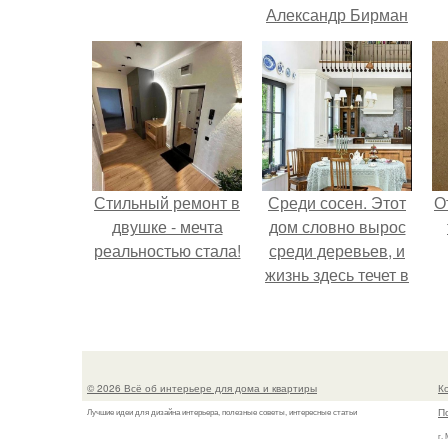
Александр Бирман
живет со своей
семьей.
Стильный ремонт в
Среди сосен. Этот
О
двушке - мечта
дом словно вырос
реальностью стала!
среди деревьев, и
жизнь здесь течет в
собственном ритме
- спокойно, без
спешки и лишнего
шума.
© 2026 Всё об интерьере для дома и квартиры
К
П
Лучшие идеи для дизайна интерьера, полезные советы, интересные статьи
г.