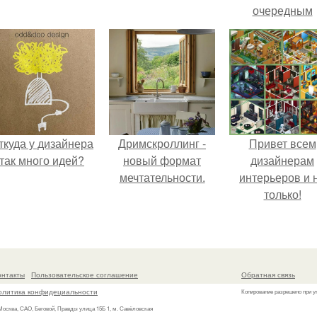
очередным
неопубликован
проектом.
ткуда у дизайнера
Дримскроллинг -
Привет всем
так много идей?
новый формат
дизайнерам
мечтательности.
интерьеров и 
только!
онтакты
Пользовательское соглашение
Обратная связь
олитика конфидециальности
Копирование разрешено при у
 Москва, САО, Беговой, Правды улица 15Б 1, м. Савёловская