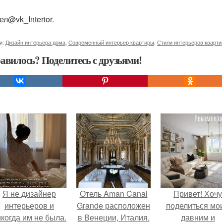
ел@vk_Interior.
и:
Дизайн интерьера дома
,
Современный интерьер квартиры
,
Стили интерьеров кварти
авилось? Поделитесь с друзьями!
Я не дизайнер
Отель Aman Canal
Привет! Хочу
интерьеров и
Grande расположен
поделиться мо
когда им не была.
в Венеции, Италия.
давним и