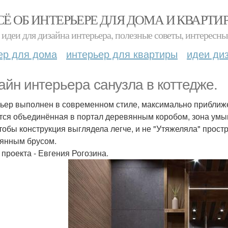
СЁ ОБ ИНТЕРЬЕРЕ ДЛЯ ДОМА И КВАРТИ
идеи для дизайна интерьера, полезные советы, интересны
ер для дома
интерьер для квартиры
идеи ди
айн интерьера санузла в коттедже.
ьер выполнен в современном стиле, максимально приближе
тся объединённая в портал деревянным коробом, зона умыв
чтобы конструкция выглядела легче, и не "Утяжеляла" прос
янным брусом.
 проекта - Евгения Рогозина.