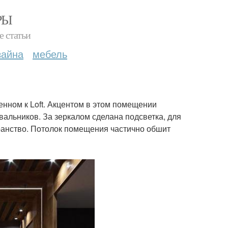
РЫ
е статьи
зайна
мебель
нном к Loft. Акцентом в этом помещении
альников. За зеркалом сделана подсветка, для
транство. Потолок помещения частично обшит