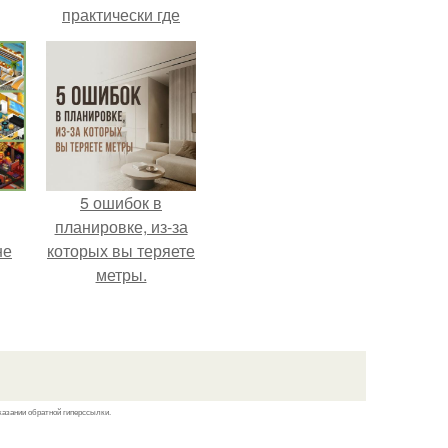
практически где
ным
угодно.
5 ошибок в
планировке, из-за
не
которых вы теряете
метры.
казании обратной гиперссылки.