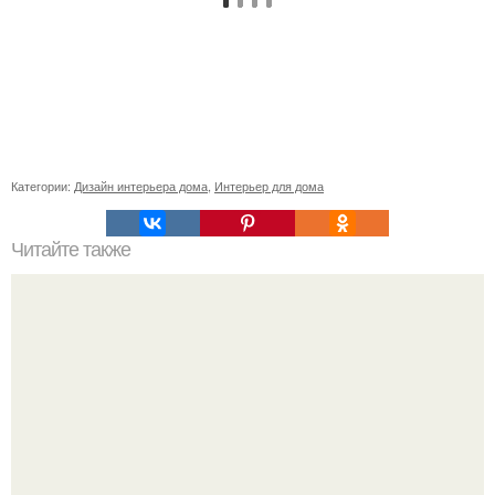
Категории:
Дизайн интерьера дома
,
Интерьер для дома
Читайте также
Вещи - вампиры и вещи - обереги в вашем доме.