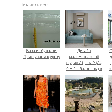
Читайте также
Ваза из бутылки.
Дизайн
С
Приступаем к уроку
малометражной
д
студии 21, 1 м 2 (24,
с
9 м 2 с балконом) в
ж
Краснодаре.
с
с