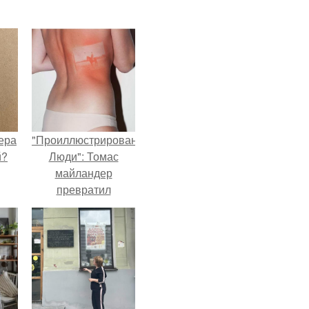
ера
"Проиллюстрированные
й?
Люди": Томас
майландер
превратил
солнечные ожоги в
арт - объект.