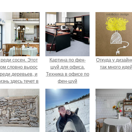
реди сосен. Этот
Картина по фен-
Откуда у дизайн
ом словно вырос
шуй для офиса.
так много иде
реди деревьев, и
Техника в офисе по
изнь здесь течет в
фен-шуй
обственном ритме
- спокойно, без
пешки и лишнего
шума.