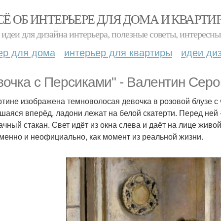
СЁ ОБ ИНТЕРЬЕРЕ ДЛЯ ДОМА И КВАРТИ
идеи для дизайна интерьера, полезные советы, интересны
ер для дома
интерьер для квартиры
идеи ди
вочка с Персиками" - Валентин Серов
ртине изображена темноволосая девочка в розовой блузе с 
шаяся вперёд, ладони лежат на белой скатерти. Перед ней -
ачный стакан. Свет идёт из окна слева и даёт на лице живо
менно и неофициально, как момент из реальной жизни.