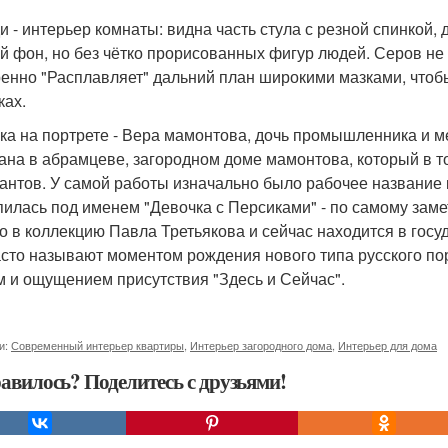
и - интерьер комнаты: видна часть стула с резной спинкой,
й фон, но без чётко прорисованных фигур людей. Серов не 
енно "Расплавляет" дальний план широкими мазками, чтобы
ках.
ка на портрете - Вера мамонтова, дочь промышленника и 
ана в абрамцеве, загородном доме мамонтова, который в 
антов. У самой работы изначально было рабочее название ка
пилась под именем "Девочка с Персиками" - по самому заме
о в коллекцию Павла Третьякова и сейчас находится в госу
асто называют моментом рождения нового типа русского пор
м и ощущением присутствия "Здесь и Сейчас".
и:
Современный интерьер квартиры
,
Интерьер загородного дома
,
Интерьер для дома
авилось? Поделитесь с друзьями!