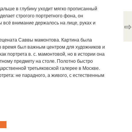
 дальше в глубину уходит мягко прописанный
делает строгого портретного фона, он
 всё внимание держалось на лице, руках и
⇨
мецената Саввы мамонтова. Картина была
то время был важным центром для художников и
к портрета в. с. мамонтовой, но в истории она
тному предмету на столе. Полотно быстро
дарственной третьяковской галерее в Москве.
трета: не парадного, а живого, с естественным