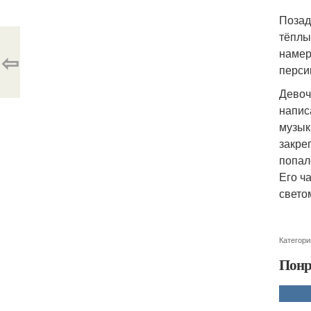
Позад
тёплы
намер
⇦
перси
Девоч
напис
музык
закре
попал
Его ч
свето
Категори
Понр