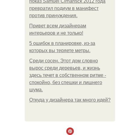
показ Samuel Cirnansck 2012 года
превратил подиум в манифест
против принуждения.
Привет всем дизайнерам
интерьеров и не только!
5 ошибок в планировке, из-за
которых вы теряете метры.
Среди сосен. Этот дом словно
вырос среди деревьев, и жизнь
здесь течет в собственном ритме -
спокойно, без спешки и лишнего
шума.
Откуда у дизайнера так много идей?