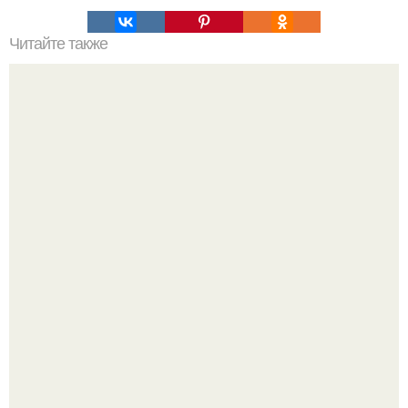
Читайте также
Значение картина с волками. В том случае, если вы
любите вышивать, то наверняка задумывались о том,
что означает та или иная вышитая вами картина.