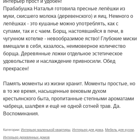
интерьер прост и удобен!
Прабабушка Наталья готовила пресные лепёшки из
муки, скисшего молока (деревенского) и яиц. Немного о
лепёшках - это кушанье можно употреблять, как с
супами, так и с чаем. Борщ, настоявшийся в печи, в
чугунном котелке - невообразимое яство! Глубокие миски
вмещали в себя, казалось, неимоверное количество
борща. Деревянные ложки отдельное эстетическое
удовольствие и наслаждение привносили. Обед
прекрасен!
Память моменты из жизни хранит. Моменты простые, но
в то же время, насыщенные вековым духом
крестьянского быта, пропитанные степными ароматами
чабреца, шалфея и ещё не одной сотней трав. Да.
Воспоминания.
Категории:
Интерьер маленькой квартиры
,
Интерьер для дома
,
Мебель для кухни
,
Интерьер деревянных домов