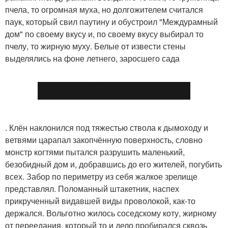
пчела, то огромная муха, но долгожителем считался
паук, который свил паутину и обустроил "Междурамный
дом" по своему вкусу и, по своему вкусу выбирал то
пчелу, то жирную муху. Белые от извести стены
выделялись на фоне летнего, заросшего сада
. Клён наклонился под тяжестью ствола к дымоходу и
ветвями царапал закопчённую поверхность, словно
монстр когтями пытался разрушить маленький,
безобидный дом и, добравшись до его жителей, погубить
всех. Забор по периметру из себя жалкое зрелище
представлял. Поломанный штакетник, наспех
прикрученный видавшей виды проволокой, как-то
держался. Вольготно жилось соседскому коту, жирному
от переедания, который то и дело пробирался сквозь