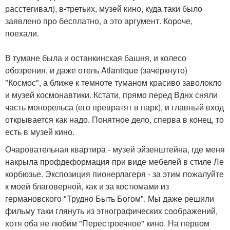
расстегивал), в-третьих, музей кино, куда таки было
заявлено про бесплатно, а это аргумент. Короче,
поехали.
В тумане была и останкинская башня, и колесо
обозрения, и даже отель Atlantique (зачёркнуто)
"Космос", а ближе к темноте туманом красиво заволокло
и музей космонавтики. Кстати, прямо перед Вднх сняли
часть монорельса (его превратят в парк), и главный вход
открывается как надо. Понятное дело, сперва в конец, то
есть в музей кино.
Очаровательная квартира - музей эйзенштейна, где меня
накрыла профдеформация при виде мебелей в стиле Ле
корбюзье. Экспозиция пионерлагеря - за этим пожалуйте
к моей благоверной, как и за костюмами из
германовского "Трудно Быть Богом". Мы даже решили
фильму таки глянуть из этнографических соображений,
хотя оба не любим "Перестроечное" кино. На первом