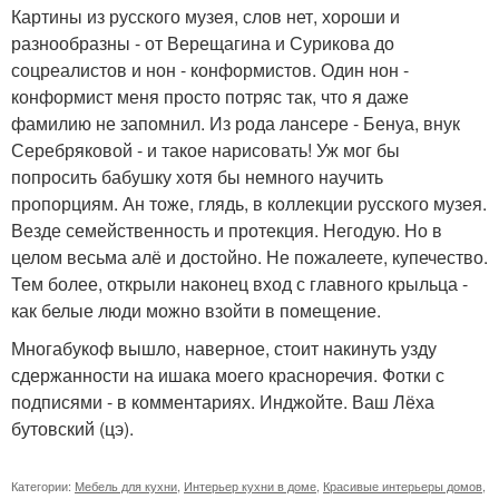
Картины из русского музея, слов нет, хороши и
разнообразны - от Верещагина и Сурикова до
соцреалистов и нон - конформистов. Один нон -
конформист меня просто потряс так, что я даже
фамилию не запомнил. Из рода лансере - Бенуа, внук
Серебряковой - и такое нарисовать! Уж мог бы
попросить бабушку хотя бы немного научить
пропорциям. Ан тоже, глядь, в коллекции русского музея.
Везде семейственность и протекция. Негодую. Но в
целом весьма алё и достойно. Не пожалеете, купечество.
Тем более, открыли наконец вход с главного крыльца -
как белые люди можно взойти в помещение.
Многабукоф вышло, наверное, стоит накинуть узду
сдержанности на ишака моего красноречия. Фотки с
подписями - в комментариях. Инджойте. Ваш Лёха
бутовский (цэ).
Категории:
Мебель для кухни
,
Интерьер кухни в доме
,
Красивые интерьеры домов
,