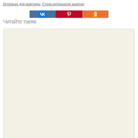
Интерьер для квартиры
,
Стили интерьеров квартир
Читайте также
Ваза из бутылки. Приступаем к уроку
Привет всем дизайнерам интерьеров и не только!