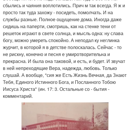
сбылись и чаяния воплотились. Прич м так всегда. Я ж и
просто так туда захожу - посидеть, помолчать. И на
службы разные. Полное ощущение дома. Иногда даже
сидишь на паперти, смотришь, как на стенке тени от
решеток играют в свете солнца, и мысль одна: ну слава
богу, можно умереть спокойно. А неподал ку неглинка
журчит, в которой я в детстве полоскалась. Сейчас - то
не рискну, конечно и песня е умиротворительна и
прекрасна. И была она таковой, и есть, и будет. И звучат
в ней непреходящие Вера, надежда, любовь. Только
слушай. А вообще, "сия же Есть Жизнь Вечная, да Знают
Тебя, Единого Истинного Бога, и Посланного Тобою
Иисуса Христа" (ин. 17: 3. Остальные со - бытия -
комментарий.