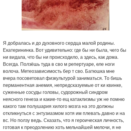
Я добралась и до духовного сердца малой родины.
Екатерининка. Вот удивительно: где бы ни была, чего бы
ни видала, что бы ни происходило, а здесь, как дома.
Всегда. Ползёшь туда в сво м репертуаре, еле ноги
волоча. Метеозависимость бер т сво. Батюшка мне
вчера посоветовал физкультурой заниматься. То бишь
перманентная анемия, непредсказуемые от ки квинке,
суженные сосуды головы, судорожный синдром
неясного генеза и какие-то ещ катаклизмы уж не помню
какого там полушария хилого мозга на это должны
откликнуться с энтузиазмом хотя им плевать давно и на
вс. Но ползу ведь. Сказать, что я героическая личность,
готовая к преодолению хоть мельчайшей мелочи, я не