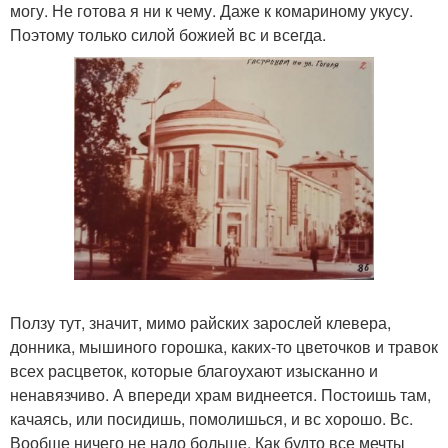
могу. Не готова я ни к чему. Даже к комариному укусу.
Поэтому только силой божией вс и всегда.
Ползу тут, значит, мимо райских зарослей клевера,
донника, мышиного горошка, каких-то цветочков и травок
всех расцветок, которые благоухают изысканно и
ненавязчиво. А впереди храм виднеется. Постоишь там,
качаясь, или посидишь, помолишься, и вс хорошо. Вс.
Вообще ничего не надо больше. Как будто все мечты