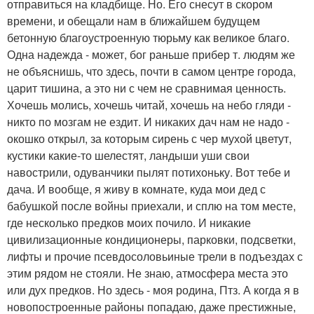
отправиться на кладбище. Но. Его снесут в скором
времени, и обещали нам в ближайшем будущем
бетонную благоустроенную тюрьму как великое благо.
Одна надежда - может, бог раньше прибер т. людям же
не объяснишь, что здесь, почти в самом центре города,
царит тишина, а это ни с чем не сравнимая ценность.
Хочешь молись, хочешь читай, хочешь на небо гляди -
никто по мозгам не ездит. И никаких дач нам не надо -
окошко открыл, за которым сирень с чер мухой цветут,
кустики какие-то шелестят, ландыши уши свои
навострили, одуванчики пылят потихоньку. Вот тебе и
дача. И вообще, я живу в комнате, куда мои дед с
бабушкой после войны приехали, и сплю на том месте,
где несколько предков моих почило. И никакие
цивилизационные кондиционеры, парковки, подсветки,
лифты и прочие псевдосоловьиные трели в подъездах с
этим рядом не стояли. Не знаю, атмосфера места это
или дух предков. Но здесь - моя родина, Птз. А когда я в
новопостроенные районы попадаю, даже престижные,