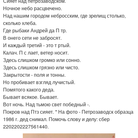
Сияет над петрозаводском.
Ночное небо расцвечено.
Над нашим городом небросским, где зрелищ столько,
сколько хлеба.
Где рыбаки Андрей да П тр.
В онего сети не забросят.
И каждый третий - это т ртый.
Калач. П с лает, ветер носит.
Здесь слишком громко или сонно.
Здесь слишком грязно или чисто.
Закрытости - поля и тонны.
Но пробивает взгляд лучистый.
Помятого какого деда.
Бывает всякое. Бывает.
Вот ночь. Над тьмою свет победный -.
Покров над Птз сияет. * На фото - Петрозаводск образца
1986 г. дед снимал. Помочь слову и делу: сбер
2202202227561440.