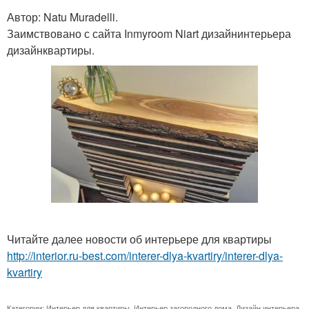
Автор: Natu Muradelli.
Заимствовано с сайта Inmyroom Niart дизайнинтерьера
дизайнквартиры.
Читайте далее новости об интерьере для квартиры
http://interior.ru-best.com/interer-dlya-kvartiry/interer-dlya-
kvartiry
Категории:
Интерьер для квартиры
,
Интерьер загородного дома
,
Дизайн интерьера