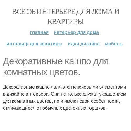
ВСЁ ОБ ИНТЕРЬЕРЕ ДЛЯ ДОМА И
КВАРТИРЫ
главная
интерьер для дома
интерьер для квартиры
идеи дизайна
мебель
Декоративные кашпо для
комнатных цветов.
Декоративные кашпо являются ключевыми элементами
в дизайне интерьера. Они не только служат украшением
для комнатных цветов, но и имеют свои особенности,
отличающиеся от обычных цветочных горшков.