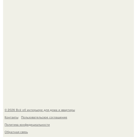
настоящее историческое наследие.
Невеста без права выбора: как показ Samuel Cirnansck
2012 года превратил подиум в манифест против
принуждения.
© 2026 Всё об интерьере для дома и квартиры
Контакты
Пользовательское соглашение
Политика конфидециальности
Обратная связь