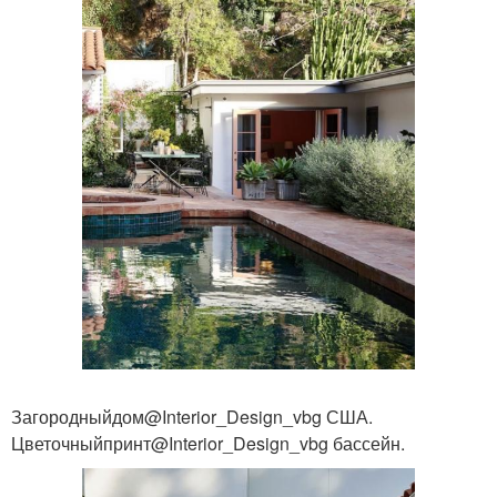
Загородныйдом@Interior_Design_vbg США.
Цветочныйпринт@Interior_Design_vbg бассейн.