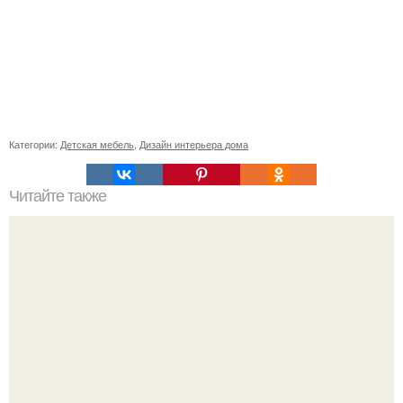
Категории:
Детская мебель
,
Дизайн интерьера дома
Читайте также
Значение картина с волками. В том случае, если вы
любите вышивать, то наверняка задумывались о том,