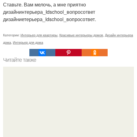
Ставьте. Вам мелочь, а мне приятно
дизайнинтерьера_Idschool_вопросответ
дизайниетерьера_Idschool_вопросответ.
Категории:
Интерьер для квартиры
,
Красивые интерьеры домов
,
Дизайн интерьера
дома
,
Интерьер для дома
Читайте также
Васту по цветам. Секреты васту: цветовая гамма для
комнат.