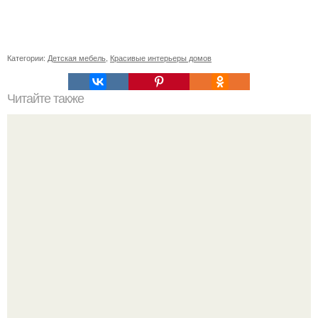
Категории:
Детская мебель
,
Красивые интерьеры домов
Читайте также
Васту по цветам. Секреты васту: цветовая гамма для
комнат.