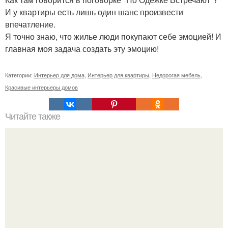
И у квартиры есть лишь один шанс произвести
впечатление.
Я точно знаю, что жилье люди покупают себе эмоцией! И
главная моя задача создать эту эмоцию!
Категории:
Интерьер для дома
,
Интерьер для квартиры
,
Недорогая мебель
,
Красивые интерьеры домов
Читайте также
Светлая прихожая. Многие считают, что прихожая в
светлых тонах - решение не практичное.