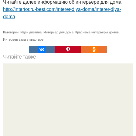
Читайте далее информацию об интерьере для дома
http://interior.ru-best.com/interer-dlya-doma/interer-dlya-
doma
Категории:
Идеи дизайна
,
Интерьер для дома
,
Красивые интерьеры домов
,
Интерьер зала в квартире
Читайте также
Добрый вечер! Подскажите, пожалуйста, как выполнить
перепланировку квартиры?