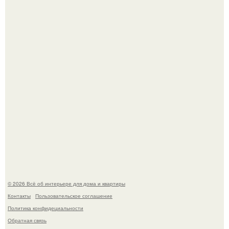
2012 года превратил подиум в манифест против
принуждения.
Три года назад мы купили борщевичное поле и
придумали мечту!
© 2026 Всё об интерьере для дома и квартиры
Контакты
Пользовательское соглашение
Политика конфидециальности
Обратная связь