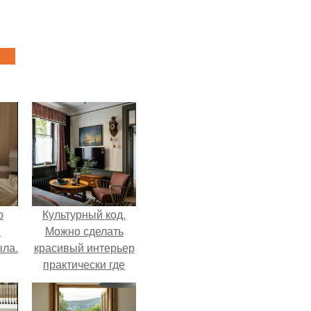
р
Культурный код.
и
Можно сделать
ыла.
красивый интерьер
практически где
угодно.