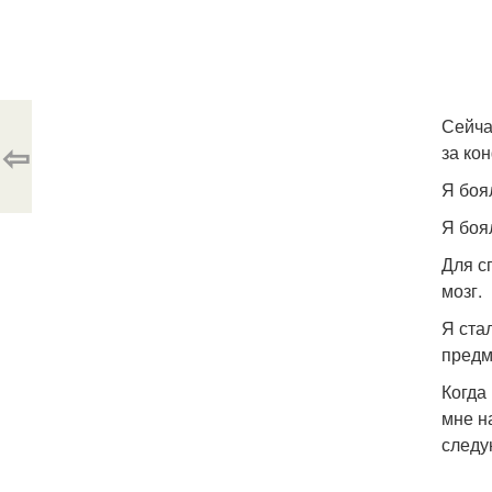
Сейча
⇦
за ко
Я боя
Я боя
Для с
мозг.
Я ста
предм
Когда
мне н
следу