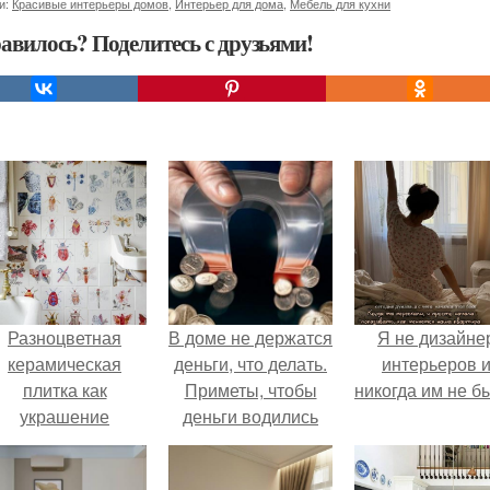
и:
Красивые интерьеры домов
,
Интерьер для дома
,
Мебель для кухни
авилось? Поделитесь с друзьями!
Разноцветная
В доме не держатся
Я не дизайне
керамическая
деньги, что делать.
интерьеров 
плитка как
Приметы, чтобы
никогда им не б
украшение
деньги водились
интерьера.