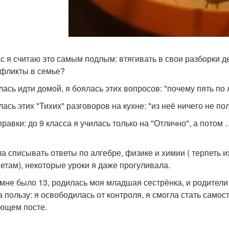
с я считаю это самым подлым: втягивать в свои разборки д
нфликты в семье?
лась идти домой, я боялась этих вопросов: "почему пять по л
лась этих "Тихих" разговоров на кухне: "из неё ничего не по
правки: до 9 класса я училась только на "Отлично", а потом
ла списывать ответы по алгебре, физике и химии ( терпеть и
етам), некоторые уроки я даже прогуливала.
 мне было 13, родилась моя младшая сестрёнка, и родители
а пользу: я освободилась от контроля, я смогла стать само
ющем посте.