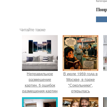
Категори
Понр
Читайте также
Неправильное
В июле 1959 года в
размещение
Москве, в парке
картин. 5 ошибок
"Сокольники",
размещения картин
открылась
на стенах
американская
национальная