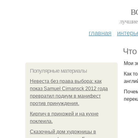
В
лучшие 
главная
интерь
Что
Мои з
Популярные материалы
Как т
англи
Невеста без права выбора: как
показ Samuel Cirnansck 2012 года
Почем
превратил подиум в манифест
перек
против принуждения.
Кирпич в прихожей и на кухне
поклеила.
Сказочный дом художницы в