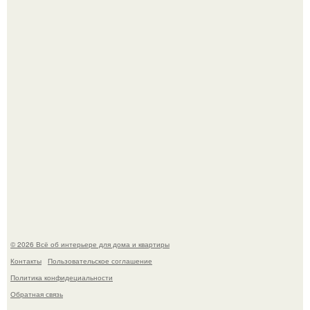
Дримскроллинг - новый формат мечтательности.
"Проиллюстрированные Люди": Томас майландер
превратил солнечные ожоги в арт - объект.
© 2026 Всё об интерьере для дома и квартиры
Контакты
Пользовательское соглашение
Политика конфидециальности
Обратная связь