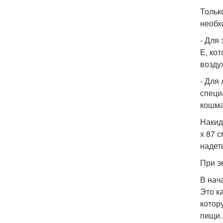
Тольк
необх
- Для
Е, ко
возду
- Для
специ
кошма
Накид
х 87 
надет
При э
В нач
Это к
котор
пищи.