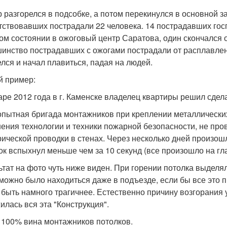
 разгорелся в подсобке, а потом перекинулся в основной за
тствовавших пострадали 22 человека. 14 пострадавших гос
ом состоянии в ожоговый центр Саратова, один скончался 
инство пострадавших с ожогами пострадали от расплавлен
елся и начал плавиться, падая на людей.
й пример:
аре 2012 года в г. Каменске владелец квартиры решил сдел
пытная бригада монтажников при креплении металлических
ения технологии и техники пожарной безопасности, не пр
рической проводки в стенах. Через несколько дней произош
ок вспыхнул меньше чем за 10 секунд (все произошло на гла
ьтат на фото чуть ниже виден. При горении потолка выделя
можно было находиться даже в подъезде, если бы все это п
 быть намного трагичнее. Естественно причину возгорания у
илась вся эта "Конструкция".
 100% вина монтажников потолков.