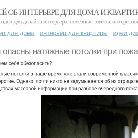
СЁ ОБ ИНТЕРЬЕРЕ ДЛЯ ДОМА И КВАРТИ
идеи для дизайна интерьера, полезные советы, интересны
ер для дома
интерьер для квартиры
идеи ди
 опасны натяжные потолки при пож
 чем себя обезопасить?
ные потолки в наше время уже стали современной классик
орогие. Однако, почти никто не задумывается об их отрицат
дствах массовой информации при разборе очередного пожа