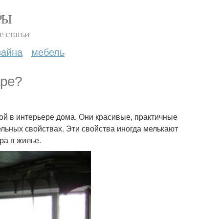
РЫ
е статьи
зайна
мебель
аре?
ой в интерьере дома. Они красивые, практичные
ельных свойствах. Эти свойства иногда мелькают
ра в жилье.