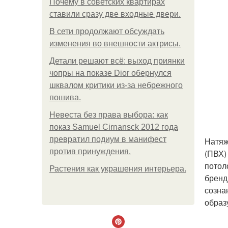
Почему в советских квартирах
ставили сразу две входные двери.
В сети продолжают обсуждать
изменения во внешности актрисы.
Детали решают всё: выход приянки
чопры на показе Dior обернулся
шквалом критики из-за небрежного
пошива.
Невеста без права выбора: как
показ Samuel Cirnansck 2012 года
превратил подиум в манифест
Натяж
против принуждения.
(ПВХ)
потол
Растения как украшения интерьера.
бренд
созна
образ