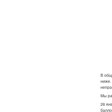
В общ
ниже.
непра
Мы ра
26 ян
балло