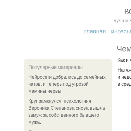
В
лучшие 
главная
интерь
Чем
Как и
Популярные материалы
Натяж
и нед
Нейросети добрались до семейных
в сре
чатов, и теперь под угрозой
мамины нервы.
Круг замкнулся: психологиня
Вероника Степанова снова вышла
замуж за собственного бывшего
мужа.