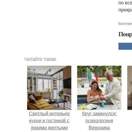
по вс
прекр
Категори
Понр
Читайте также
Светлый интерьер
Круг замкнулся:
кухни и гостиной с
психологиня
яркими желтыми
Вероника