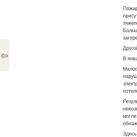
Пожар
прису
тяжел
Больш
загор
Друго
⇦
В янв
Малоо
наруш
элект
потол
Резул
невоз
могли
обнаж
Здесь