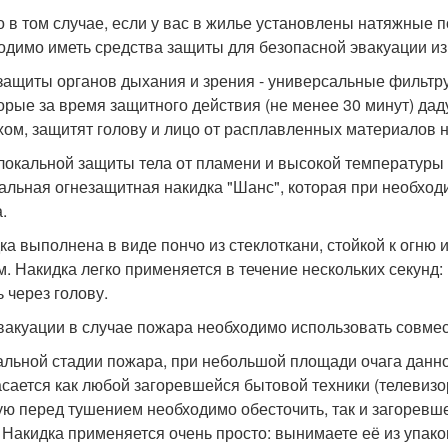
о в том случае, если у вас в жилье установлены натяжные п
одимо иметь средства защиты для безопасной эвакуации из
 защиты органов дыхания и зрения - универсальные фильт
торые за время защитного действия (не менее 30 минут) д
хом, защитят голову и лицо от расплавленных материалов н
 локальной защиты тела от пламени и высокой температуры 
альная огнезащитная накидка "Шанс", которая при необход
.
ка выполнена в виде пончо из стеклоткани, стойкой к огню
см. Накидка легко применяется в течение нескольких секунд:
ь через голову.
вакуации в случае пожара необходимо использовать совмес
альной стадии пожара, при небольшой площади очага данно
асается как любой загоревшейся бытовой техники (телевизо
ую перед тушением необходимо обесточить, так и загоревш
 Накидка применяется очень просто: вынимаете её из упако