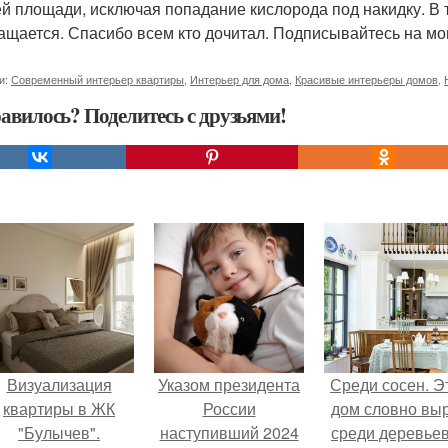
ей площади, исключая попадание кислорода под накидку. В 
ащается. Спасибо всем кто дочитал. Подписывайтесь на мою
и:
Современный интерьер квартиры
,
Интерьер для дома
,
Красивые интерьеры домов
,
авилось? Поделитесь с друзьями!
Визуализация
Указом президента
Среди сосен. Э
квартиры в ЖК
России
дом словно вы
"Булычев".
наступивший 2024
среди деревьев